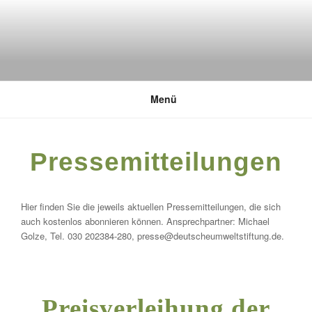
Zum
Inhalt
springen
DEUTSCHE UMWELTSTIFTUNG
Menü
Pressemitteilungen
Hier finden Sie die jeweils aktuellen Pressemitteilungen, die sich
auch kostenlos abonnieren können. Ansprechpartner: Michael
Golze, Tel. 030 202384-280, presse@deutscheumweltstiftung.de.
Preisverleihung der