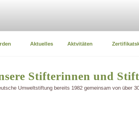
rden
Aktuelles
Aktvitäten
Zertifikats
 UMWELTSTIFTUNG
sere Stifterinnen und Stif
utsche Umweltstiftung bereits 1982 gemeinsam von über 30