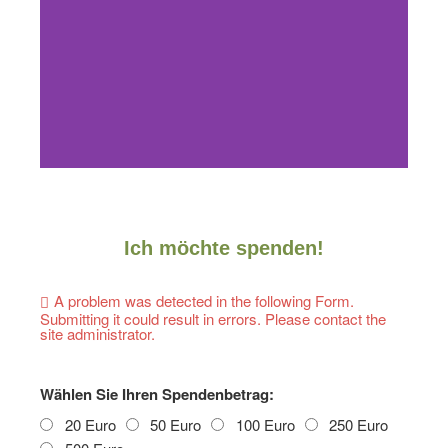
ecocrowd
Ich möchte spenden!
Mit dem Projekt
„ecocrowd“ fördern wir
A problem was detected in the following Form.
monatlich nachhaltige
Submitting it could result in errors. Please contact the
site administrator.
Projekte.
Wählen Sie Ihren Spendenbetrag:
Mehr
Informationen
20 Euro
50 Euro
100 Euro
250 Euro