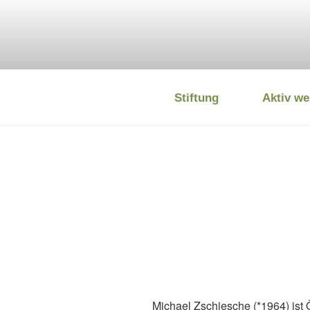
Zum
Inhalt
springen
Stiftung
Aktiv we
DEUTSCHE
Michael Zschiesche (*1964) ist Ö