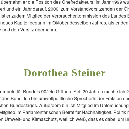
ernahm er die Position des Chefredakteurs. Im Jahr 1999 wur
t und ein Jahr darauf, 2000, zum Vorstandvorsitzenden der 
 ist er zudem Mitglied der Verbraucherkommission des Landes 
neues Kapitel begann im Oktober desselben Jahres, als er den
e und den Vorsitz übernahm.
Dorothea Steiner
rdnete für Bündnis 90/Die Grünen. Seit 20 Jahren mache ich Gr
 den Bund. Ich bin umweltpolitische Sprecherin der Fraktion un
en Bundestages. Außerdem bin ich Mitglied im Untersuchung
tglied im Parlamentarischen Beirat für Nachhaltigkeit. Politik
den Umwelt- und Klimaschutz, weil ich weiß, dass es dabei um 