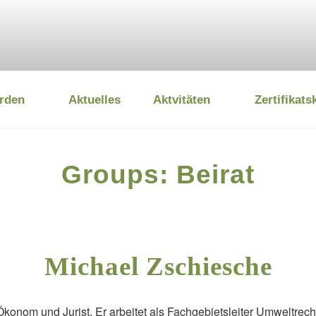
rden
Aktuelles
Aktvitäten
Zertifikats
 UMWELTSTIFTUNG
Groups:
Beirat
Michael Zschiesche
konom und Jurist. Er arbeitet als Fachgebietsleiter Umweltrecht