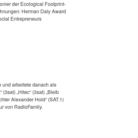
onier der Ecological Footprint-
zeichnungen: Herman Daly Award
ocial Entrepreneurs
n und arbeitete danach als
(3sat) „Hitec“ (3sat) „Bleib
hter Alexander Hold“ (SAT.1)
eur von RadioFamily.