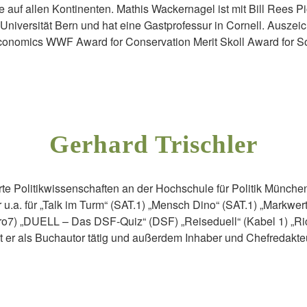
 auf allen Kontinenten. Mathis Wackernagel ist mit Bill Rees Pi
r Universität Bern und hat eine Gastprofessur in Cornell. Aus
Economics WWF Award for Conservation Merit Skoll Award for S
Gerhard Trischler
erte Politikwissenschaften an der Hochschule für Politik Münche
u.a. für „Talk im Turm“ (SAT.1) „Mensch Dino“ (SAT.1) „Markwert“ 
o7) „DUELL – Das DSF-Quiz“ (DSF) „Reiseduell“ (Kabel 1) „Ric
st er als Buchautor tätig und außerdem Inhaber und Chefredakt