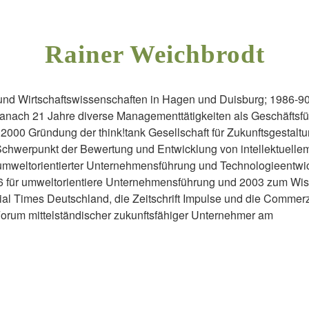
Rainer Weichbrodt
 und Wirtschaftswissenschaften in Hagen und Duisburg; 1986-90 
nach 21 Jahre diverse Managementtätigkeiten als Geschäftsfü
 2000 Gründung der think!tank Gesellschaft für Zukunftsgestalt
werpunkt der Bewertung und Entwicklung von intellektuellem 
mweltorientierter Unternehmensführung und Technologieentwic
996 für umweltorientiere Unternehmensführung und 2003 zum W
al Times Deutschland, die Zeitschrift Impulse und die Commerz
 Forum mittelständischer zukunftsfähiger Unternehmer am