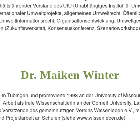
häftsführender Vorstand des UfU (Unabhängiges Institut für Um
ternationaler Umweltprojekte, allgemeines Umweltrecht, Öffentli
Umweltinformationsrecht, Organisationsentwicklung, Umweltge
n (Zukunftswerkstatt, Konsensuskonferenz, Szenarioworkshop), 
Dr. Maiken Winter
e in Tübingen und promovierte 1998 an der University of Misso
 Arbeit als freie Wissenschaftlerin an der Cornell University, La
3 Vorsitzende des gemeinnützigen Vereins Wissenleben e.V., mi
d Projektarbeit an Schulen (siehe www.wissenleben.de)