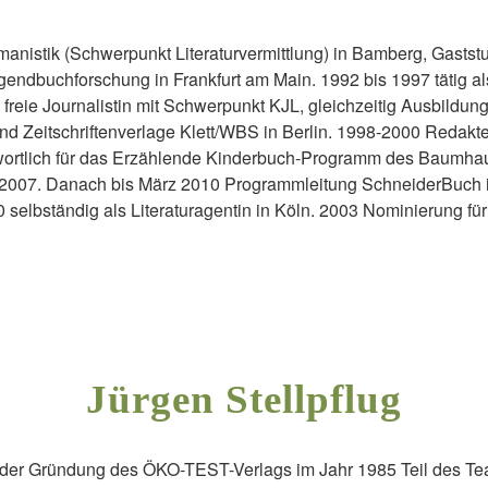
anistik (Schwerpunkt Literaturvermittlung) in Bamberg, Gastst
Jugendbuchforschung in Frankfurt am Main. 1992 bis 1997 tätig al
reie Journalistin mit Schwerpunkt KJL, gleichzeitig Ausbildung
und Zeitschriftenverlage Klett/WBS in Berlin. 1998-2000 Redakte
wortlich für das Erzählende Kinderbuch-Programm des Baumhau
2007. Danach bis März 2010 Programmleitung SchneiderBuch 
0 selbständig als Literaturagentin in Köln. 2003 Nominierung fü
Jürgen Stellpflug
h der Gründung des ÖKO-TEST-Verlags im Jahr 1985 Teil des T