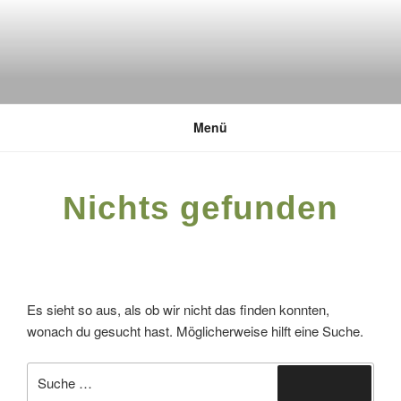
Zum
Inhalt
springen
DEUTSCHE UMWELTSTIFTUNG
Menü
Nichts gefunden
Es sieht so aus, als ob wir nicht das finden konnten,
wonach du gesucht hast. Möglicherweise hilft eine Suche.
Suche
Suchen
nach: