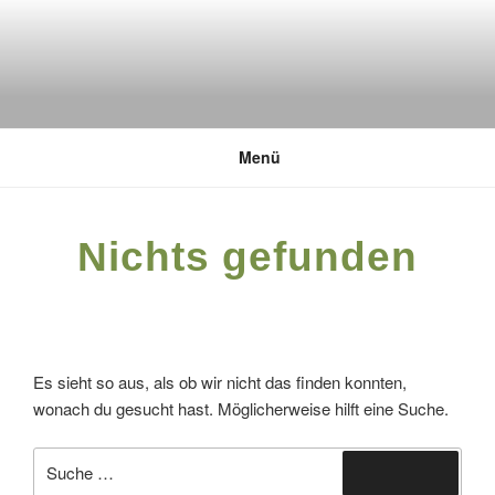
Zum
Inhalt
springen
DEUTSCHE UMWELTSTIFTUNG
Menü
Nichts gefunden
Es sieht so aus, als ob wir nicht das finden konnten,
wonach du gesucht hast. Möglicherweise hilft eine Suche.
Suche
Suchen
nach: