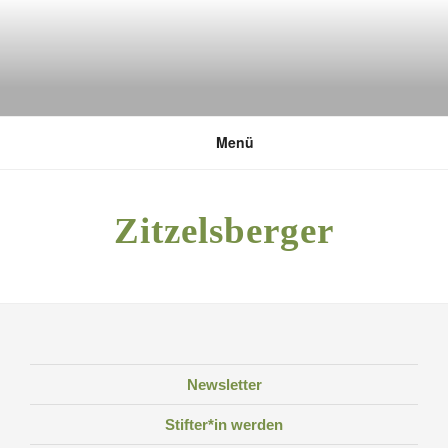
Zum
Inhalt
springen
DEUTSCHE UMWELTSTIFTUNG
Menü
Zitzelsberger
Newsletter
Stifter*in werden