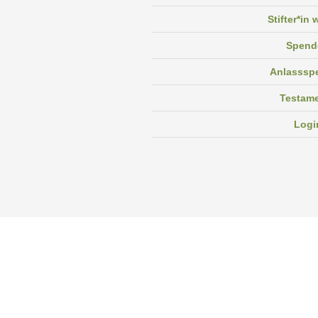
Stifter*in
Spend
Anlasssp
Testam
Logi