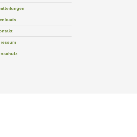
itteilungen
wnloads
ontakt
pressum
enschutz