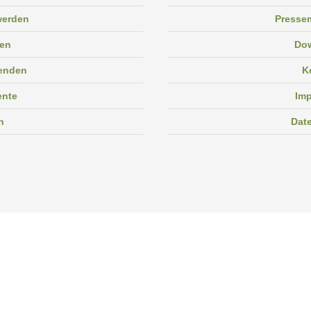
 werden
Pressem
en
Do
enden
K
ente
Im
n
Dat
Facebook
Instagram
Linkedin