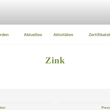
rden
Aktuelles
Aktvitäten
Zertifikats
 UMWELTSTIFTUNG
Zink
tter
Pres