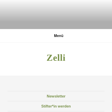
Zum
Inhalt
springen
DEUTSCHE UMWELTSTIFTUNG
Menü
Zelli
Newsletter
Stifter*in werden