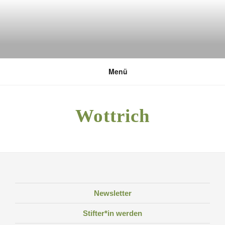
Zum
Inhalt
springen
DEUTSCHE UMWELTSTIFTUNG
Menü
Wottrich
Newsletter
Stifter*in werden