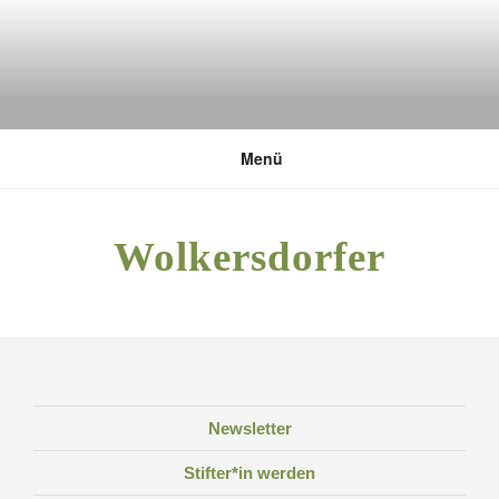
Zum
Inhalt
springen
DEUTSCHE UMWELTSTIFTUNG
Menü
Wolkersdorfer
Newsletter
Stifter*in werden