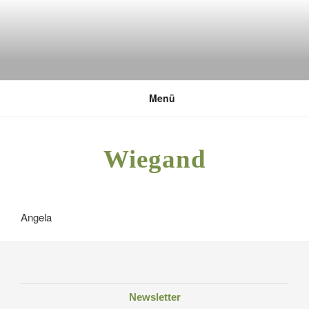
Zum
Inhalt
springen
DEUTSCHE UMWELTSTIFTUNG
Menü
Wiegand
Angela
Newsletter