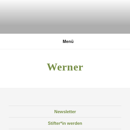
Zum
Inhalt
springen
DEUTSCHE UMWELTSTIFTUNG
Menü
Werner
Newsletter
Stifter*in werden