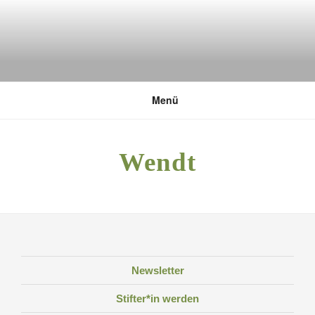
Zum
Inhalt
springen
DEUTSCHE UMWELTSTIFTUNG
Menü
Wendt
Newsletter
Stifter*in werden