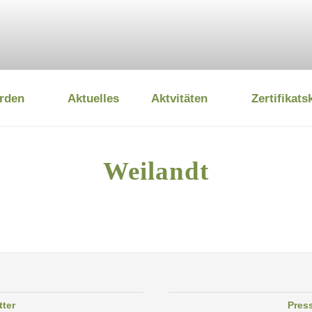
rden
Aktuelles
Aktvitäten
Zertifikats
 UMWELTSTIFTUNG
Weilandt
tter
Pres