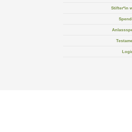
Stifter*in
Spend
Anlasssp
Testam
Logi