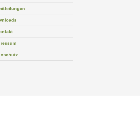
itteilungen
wnloads
ontakt
pressum
enschutz