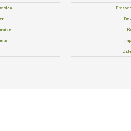
 werden
Pressem
en
Do
enden
K
ente
Im
n
Dat
Facebook
Instagram
Linkedin