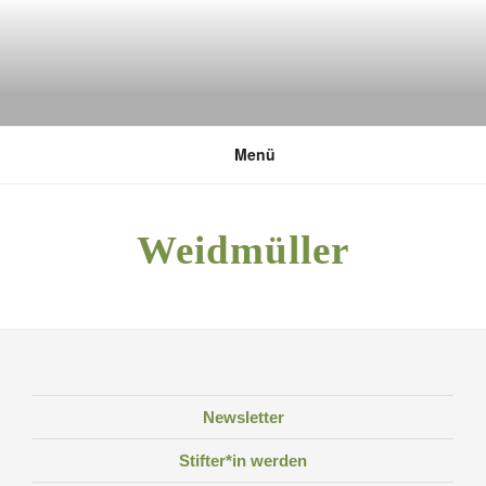
Zum
Inhalt
springen
DEUTSCHE UMWELTSTIFTUNG
Menü
Weidmüller
Newsletter
Stifter*in werden