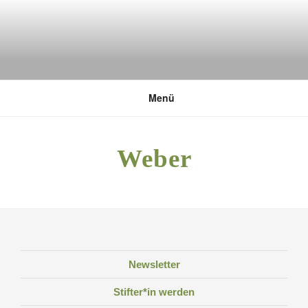
Zum
Inhalt
springen
DEUTSCHE UMWELTSTIFTUNG
Menü
Weber
Newsletter
Stifter*in werden