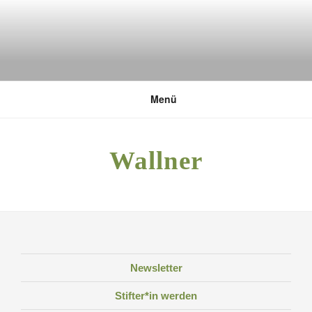
Zum
Inhalt
springen
DEUTSCHE UMWELTSTIFTUNG
Menü
Wallner
Newsletter
Stifter*in werden