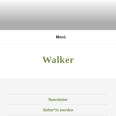
Zum
Inhalt
springen
DEUTSCHE UMWELTSTIFTUNG
Menü
Walker
Newsletter
Stifter*in werden