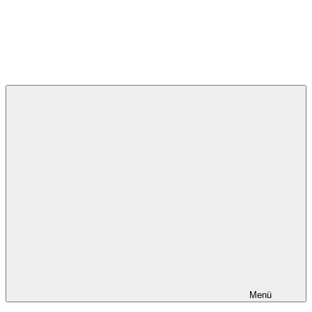
Deutsche Umweltstiftung
Menü