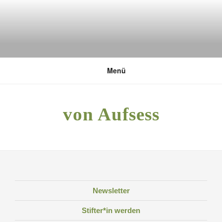
Zum
Inhalt
springen
DEUTSCHE UMWELTSTIFTUNG
Menü
von Aufsess
Newsletter
Stifter*in werden