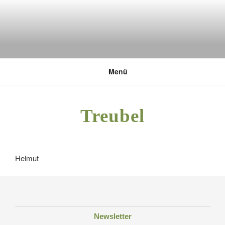
Zum
Inhalt
springen
DEUTSCHE UMWELTSTIFTUNG
Menü
Treubel
Helmut
Newsletter