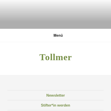
Zum
Inhalt
springen
DEUTSCHE UMWELTSTIFTUNG
Menü
Tollmer
Newsletter
Stifter*in werden