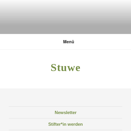
Zum
Inhalt
springen
DEUTSCHE UMWELTSTIFTUNG
Menü
Stuwe
Newsletter
Stifter*in werden