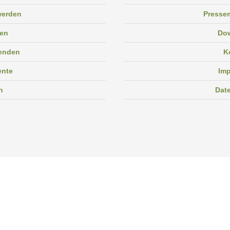
 werden
Pressem
en
Do
enden
K
ente
Im
n
Dat
Facebook
Instagram
Linkedin