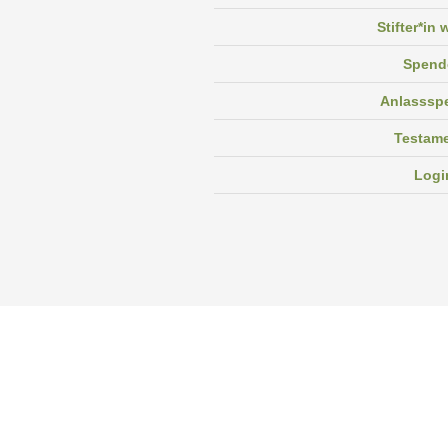
Stifter*in
Spend
Anlasssp
Testam
Logi