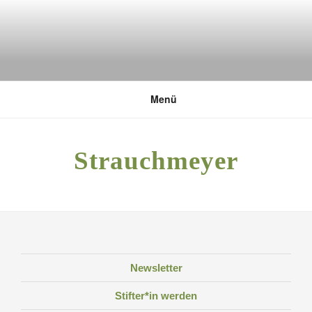
Zum
Inhalt
springen
DEUTSCHE UMWELTSTIFTUNG
Menü
Strauchmeyer
Newsletter
Stifter*in werden