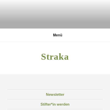
Zum
Inhalt
springen
DEUTSCHE UMWELTSTIFTUNG
Menü
Straka
Newsletter
Stifter*in werden