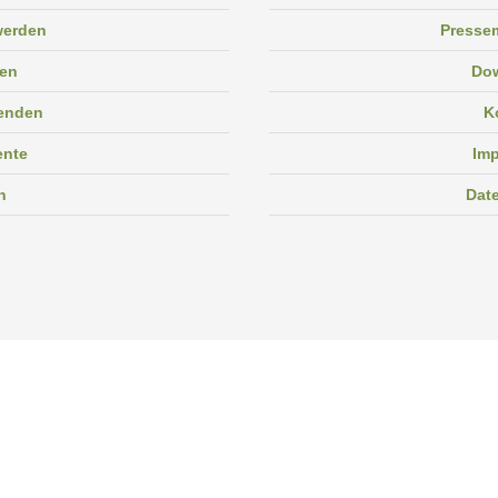
 werden
Pressem
en
Do
enden
K
ente
Im
n
Dat
Facebook
Instagram
Linkedin