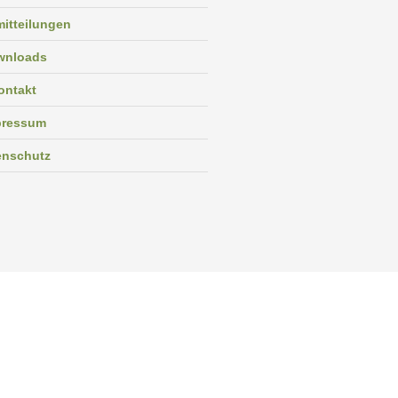
itteilungen
wnloads
ontakt
pressum
enschutz