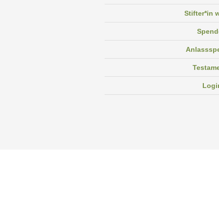
Stifter*in
Spend
Anlasssp
Testam
Logi