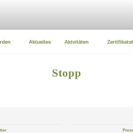
rden
Aktuelles
Aktvitäten
Zertifikats
 UMWELTSTIFTUNG
Stopp
tter
Pres