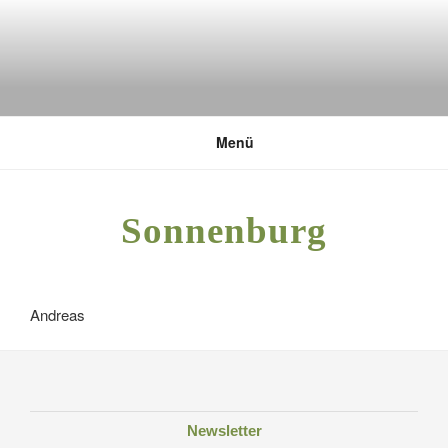
Zum
Inhalt
springen
DEUTSCHE UMWELTSTIFTUNG
Menü
Sonnenburg
Andreas
Newsletter