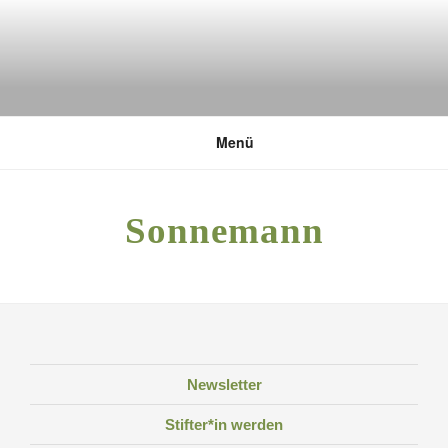
Zum
Inhalt
springen
DEUTSCHE UMWELTSTIFTUNG
Menü
Sonnemann
Newsletter
Stifter*in werden