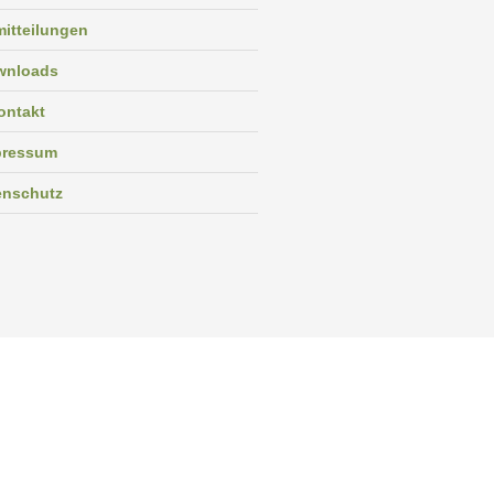
itteilungen
wnloads
ontakt
pressum
enschutz