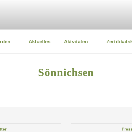
rden
Aktuelles
Aktvitäten
Zertifikats
 UMWELTSTIFTUNG
Sönnichsen
tter
Pres