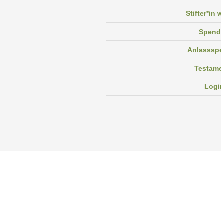
Stifter*in
Spend
Anlasssp
Testam
Logi