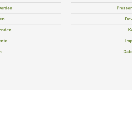
 werden
Pressem
en
Do
enden
K
ente
Im
n
Dat
Facebook
Instagram
Linkedin