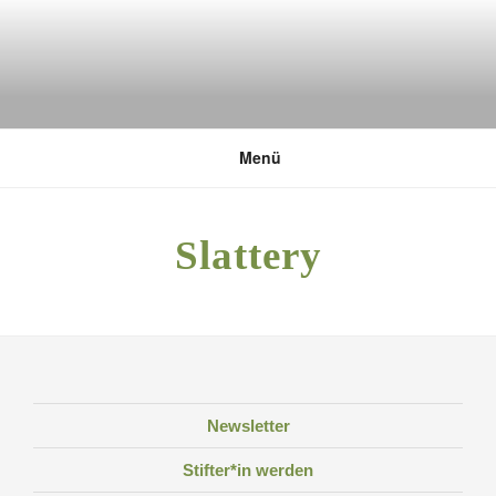
Zum
Inhalt
springen
DEUTSCHE UMWELTSTIFTUNG
Menü
Slattery
Newsletter
Stifter*in werden