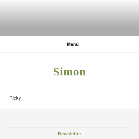
Zum
Inhalt
springen
DEUTSCHE UMWELTSTIFTUNG
Menü
Simon
Ricky
Newsletter