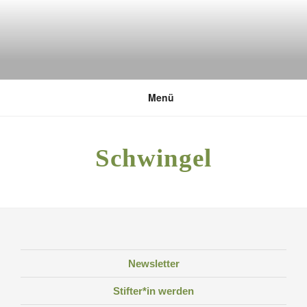
Zum
Inhalt
springen
DEUTSCHE UMWELTSTIFTUNG
Menü
Schwingel
Newsletter
Stifter*in werden