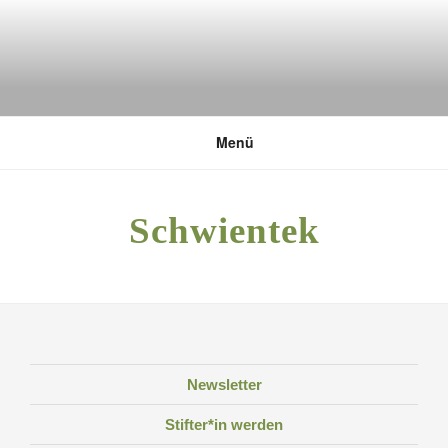
Zum
Inhalt
springen
DEUTSCHE UMWELTSTIFTUNG
Menü
Schwientek
Newsletter
Stifter*in werden