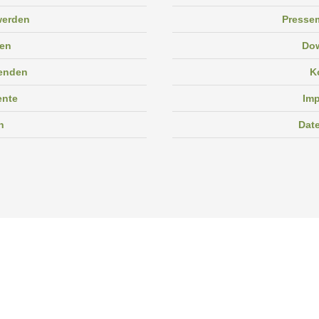
 werden
Pressem
en
Do
enden
K
ente
Im
n
Dat
Facebook
Instagram
Linkedin