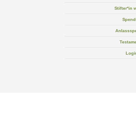
Stifter*in
Spend
Anlasssp
Testam
Logi