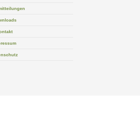
itteilungen
wnloads
ontakt
pressum
enschutz