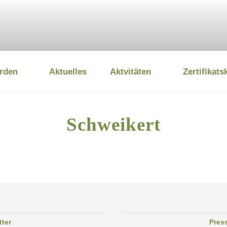
rden
Aktuelles
Aktvitäten
Zertifikats
 UMWELTSTIFTUNG
Schweikert
tter
Pres