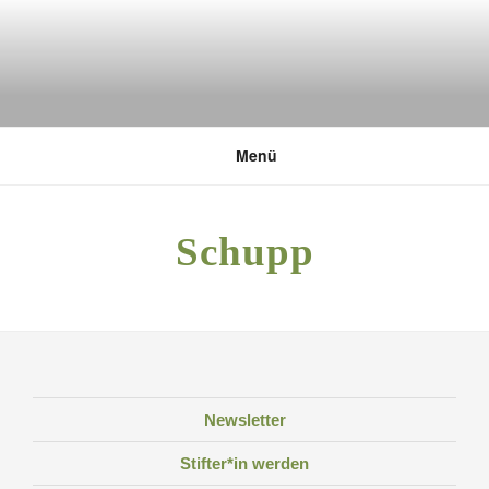
Zum
Inhalt
springen
DEUTSCHE UMWELTSTIFTUNG
Menü
Schupp
Newsletter
Stifter*in werden