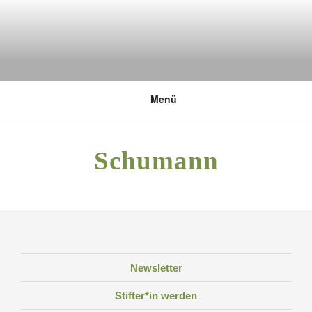
Zum
Inhalt
springen
DEUTSCHE UMWELTSTIFTUNG
Menü
Schumann
Newsletter
Stifter*in werden