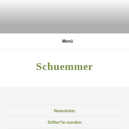
Zum
Inhalt
springen
DEUTSCHE UMWELTSTIFTUNG
Menü
Schuemmer
Newsletter
Stifter*in werden