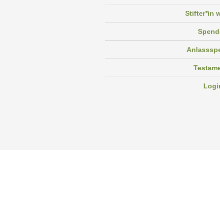
Stifter*in
Spend
Anlasssp
Testam
Logi