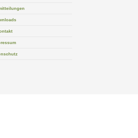
itteilungen
wnloads
ontakt
pressum
enschutz