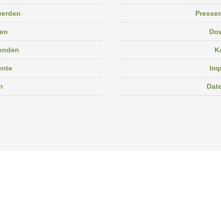
 werden
Pressem
en
Do
enden
K
ente
Im
n
Dat
Facebook
Instagram
Linkedin