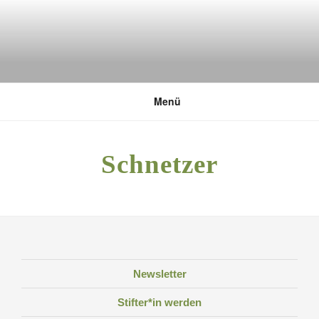
Zum
Inhalt
springen
DEUTSCHE UMWELTSTIFTUNG
Menü
Schnetzer
Newsletter
Stifter*in werden