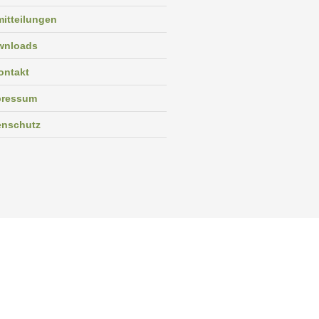
itteilungen
wnloads
ontakt
pressum
enschutz