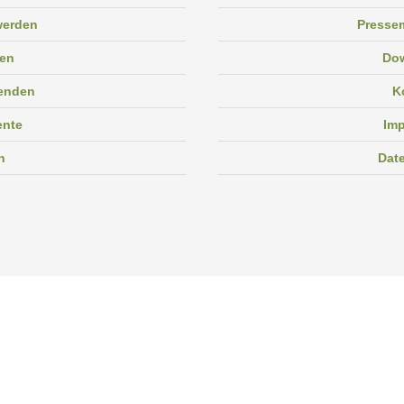
 werden
Pressem
en
Do
enden
K
ente
Im
n
Dat
Facebook
Instagram
Linkedin