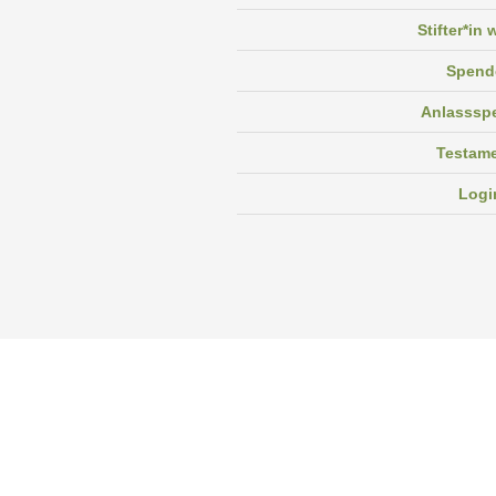
Stifter*in
Spend
Anlasssp
Testam
Logi