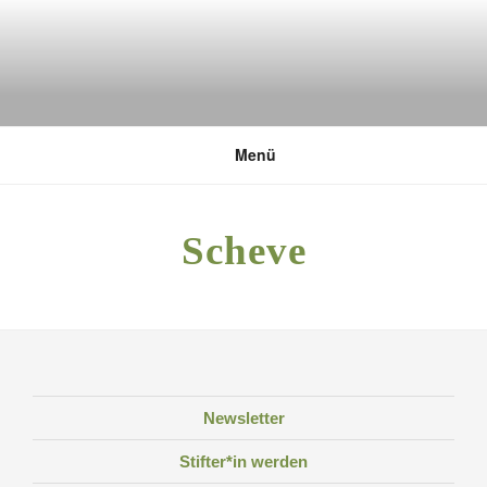
Zum
Inhalt
springen
DEUTSCHE UMWELTSTIFTUNG
Menü
Scheve
Newsletter
Stifter*in werden