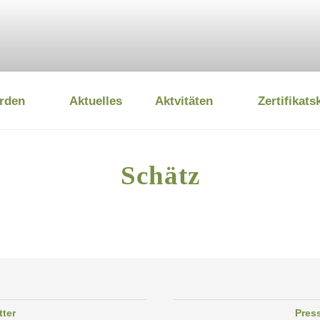
rden
Aktuelles
Aktvitäten
Zertifikats
 UMWELTSTIFTUNG
Schätz
tter
Pres