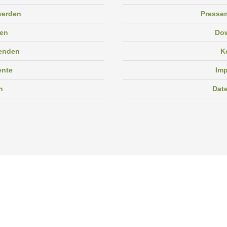
 werden
Pressem
en
Do
enden
K
ente
Im
n
Dat
Facebook
Instagram
Linkedin