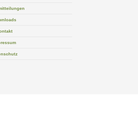
itteilungen
wnloads
ontakt
pressum
enschutz