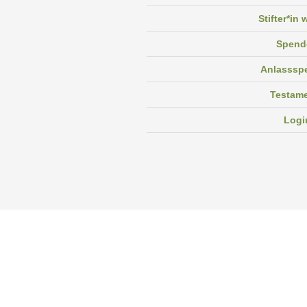
Stifter*in
Spend
Anlasssp
Testam
Logi