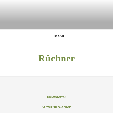
Zum
Inhalt
springen
DEUTSCHE UMWELTSTIFTUNG
Menü
Rüchner
Newsletter
Stifter*in werden