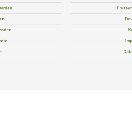
 werden
Pressem
en
Do
enden
K
ente
Im
n
Dat
Facebook
Instagram
Linkedin