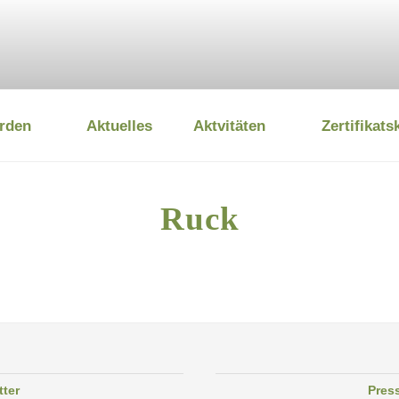
rden
Aktuelles
Aktvitäten
Zertifikats
 UMWELTSTIFTUNG
Ruck
tter
Pres