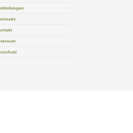
itteilungen
wnloads
ontakt
pressum
enschutz