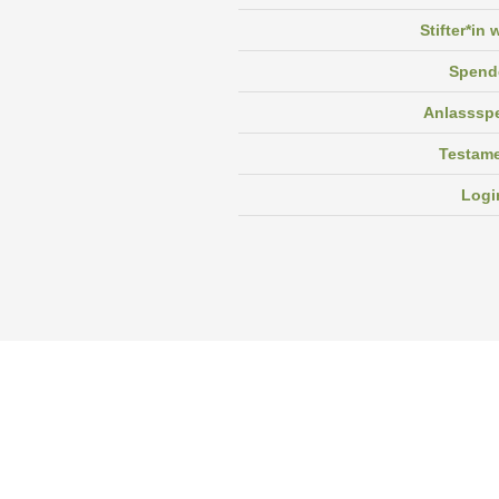
Stifter*in
Spend
Anlasssp
Testam
Logi