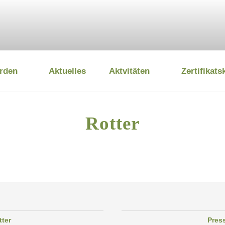
rden
Aktuelles
Aktvitäten
Zertifikats
 UMWELTSTIFTUNG
Rotter
tter
Pres