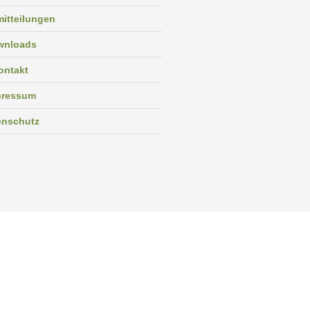
itteilungen
wnloads
ontakt
pressum
enschutz