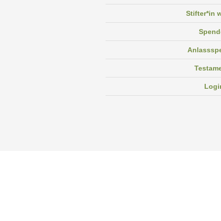
Stifter*in
Spend
Anlasssp
Testam
Logi