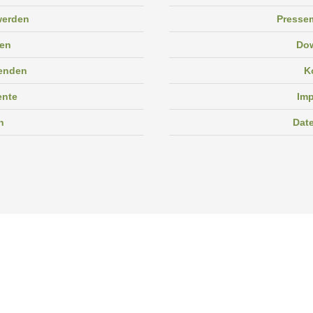
 werden
Pressem
en
Do
enden
K
ente
Im
n
Dat
Facebook
Instagram
Linkedin