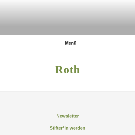
Zum
Inhalt
springen
DEUTSCHE UMWELTSTIFTUNG
Menü
Roth
Newsletter
Stifter*in werden