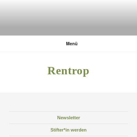
Zum
Inhalt
springen
DEUTSCHE UMWELTSTIFTUNG
Menü
Rentrop
Newsletter
Stifter*in werden