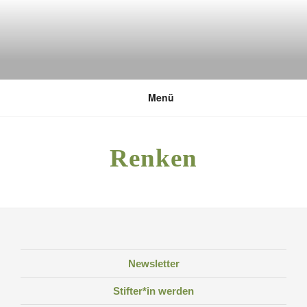
Zum
Inhalt
springen
DEUTSCHE UMWELTSTIFTUNG
Menü
Renken
Newsletter
Stifter*in werden